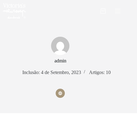
Pular
para
Carrinho
o
de
conteúdo
compras
admin
Inclusão: 4 de Setembro, 2023
Artigos: 10