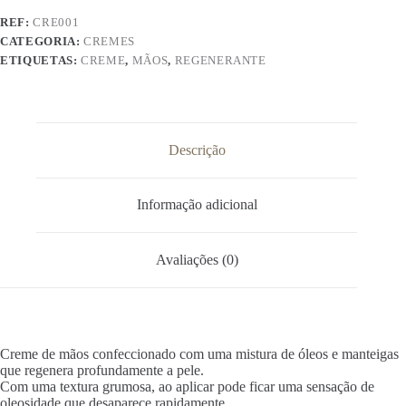
30ml
REF:
CRE001
CATEGORIA:
CREMES
ETIQUETAS:
CREME
,
MÃOS
,
REGENERANTE
Descrição
Informação adicional
Avaliações (0)
Creme de mãos confeccionado com uma mistura de óleos e manteigas
que regenera profundamente a pele.
Com uma textura grumosa, ao aplicar pode ficar uma sensação de
oleosidade que desaparece rapidamente.